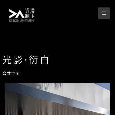
跳
至
主
要
內
容
光影·衍白
公共空間