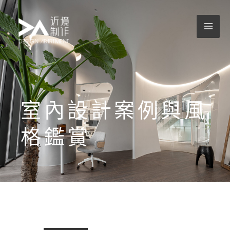
跳
至
主
要
內
容
室內設計案例與風
格鑑賞