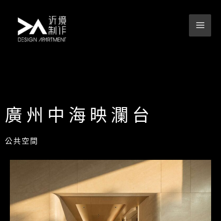
跳
至
主
要
內
容
廣州中海映瀾台
公共空間