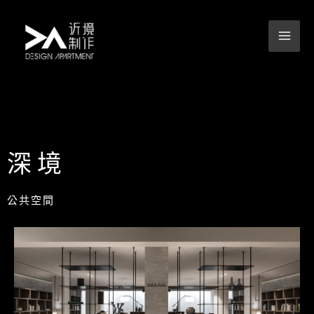
跳
至
主
要
內
容
深境
公共空間