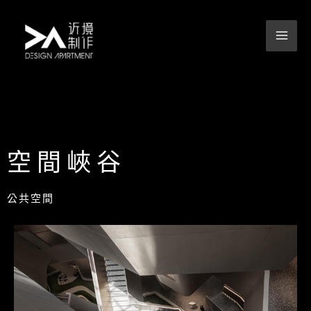
跳
至
主
要
內
容
空間峽谷
公共空間