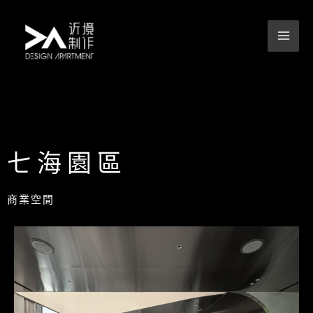
跳
至
主
要
內
容
七海園區
商業空間