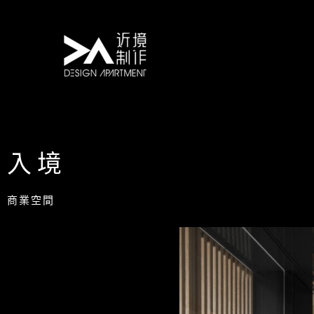
跳
至
主
要
內
容
入境
商業空間