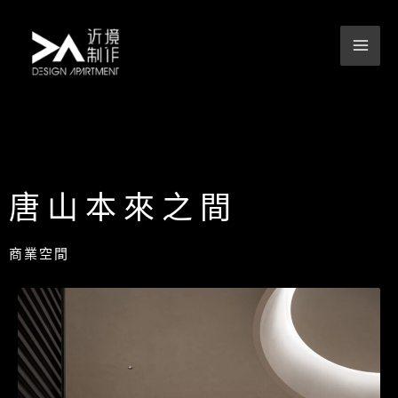
跳
至
主
要
內
容
唐山本來之間
商業空間