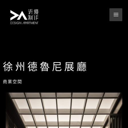
跳
至
主
要
內
容
徐州德魯尼展廳
商業空間