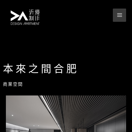
跳
至
主
要
內
容
本來之間合肥
商業空間