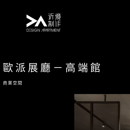
跳
至
主
要
內
容
歐派展廳－高端館
商業空間