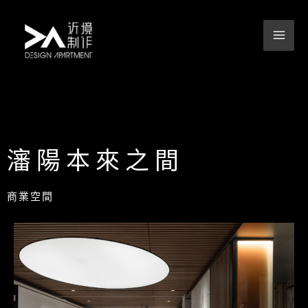
跳
至
主
要
內
容
瀋陽本來之間
商業空間