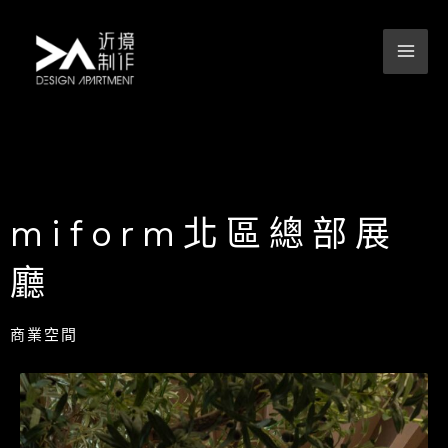
跳
至
主
要
內
容
miform北區總部展
廳
商業空間