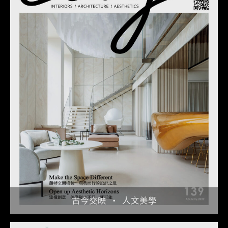
古今交映 ‧ 人文美學