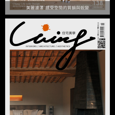
美麗盪漾 感受空間的質韻與蛻變