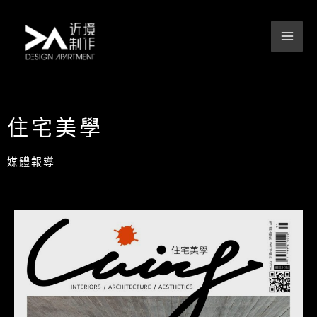
跳
至
主
要
內
容
住宅美學
媒體報導