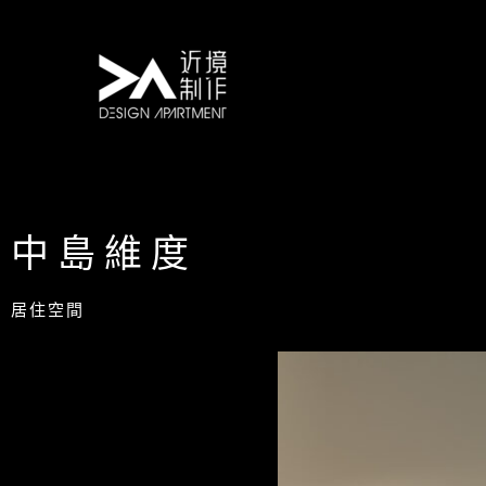
跳
至
主
要
內
容
中島維度
居住空間