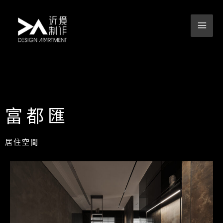
跳
至
主
要
內
容
富都匯
居住空間