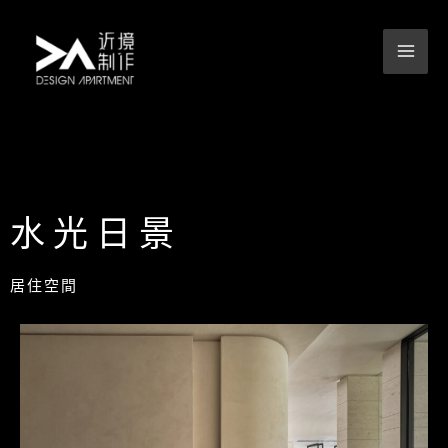
跳
至
主
要
內
容
水光日景
居住空間