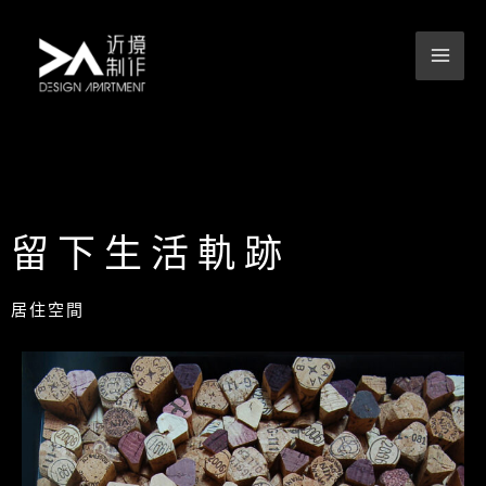
跳
至
主
要
內
容
留下生活軌跡
居住空間