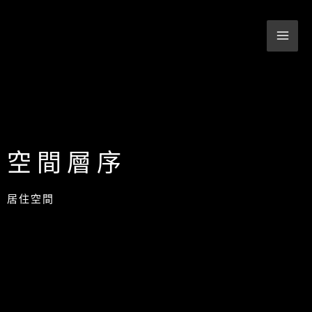
跳
至
主
要
內
容
空間層序
居住空間