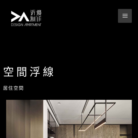
跳
至
主
要
內
容
空間浮線
居住空間