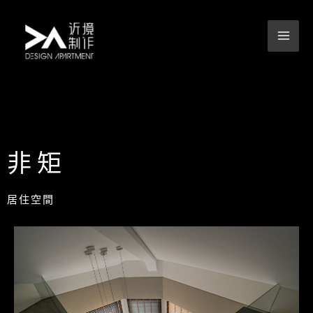
跳
至
主
要
內
容
非矩
居住空間