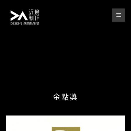
跳
至
主
要
內
容
金點獎