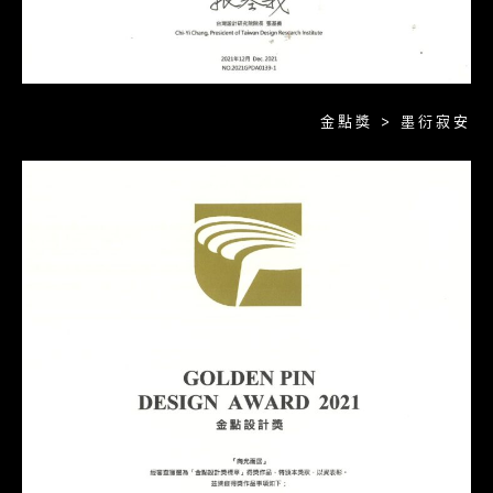
金點獎 > 墨衍寂安