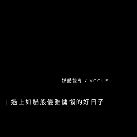
跳
至
主
要
內
容
媒體報導 / VOGUE
| 過上如貓般優雅慵懶的好日子