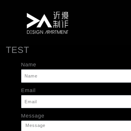
跳
至
主
要
內
TEST
容
Name
Email
Message