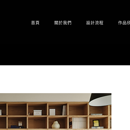
首頁
關於我們
設計流程
作品