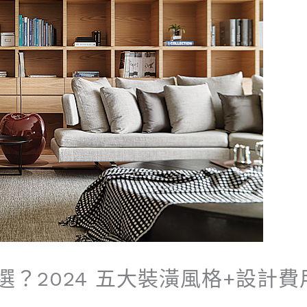
？2024 五大裝潢風格+設計
service@gmail.com