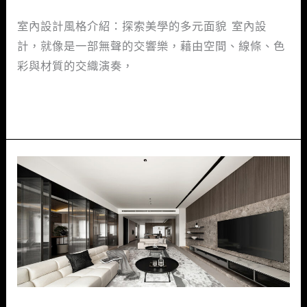
風
格
室內設計風格介紹：探索美學的多元面貌 室內設
+設
計，就像是一部無聲的交響樂，藉由空間、線條、色
計
彩與材質的交織演奏，
費
閱讀全文 »
用
介
紹！
台
灣
室
內
設
計
公
司