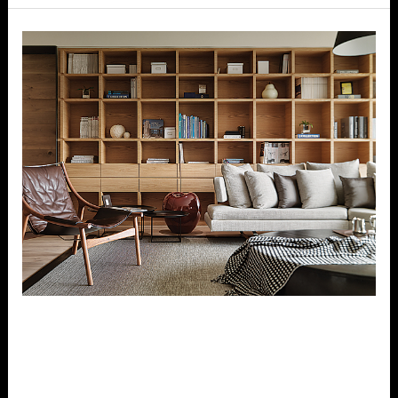
篇
就
室
懂！
內
設
計
風
格
怎
麼
選？
2024
五
大
室內設計風格怎麼選？2024 五
裝
大裝潢風格+設計費用介紹！
潢
室內設計新知
/
mtgaservice@gmail.com