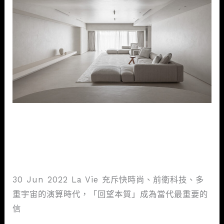
曲
制
作
重
譯
進
取
的
極
近境制作重譯進取的極簡本質，
簡
本
以簡馭繁的侘寂思潮
質，
室內設計新知
/
mtgaservice@gmail.com
以
30 Jun 2022 La Vie 充斥快時尚、前衛科技、多
簡
重宇宙的演算時代，「回望本質」成為當代最重要的
馭
信
繁
的