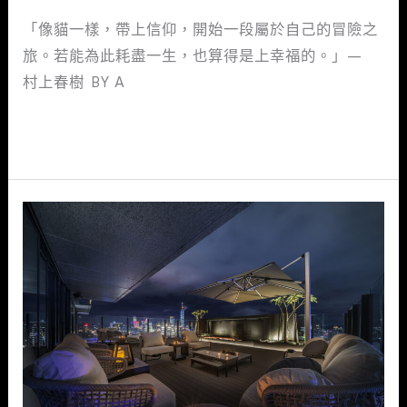
的
「像貓一樣，帶上信仰，開始一段屬於自己的冒險之
好
旅。若能為此耗盡一生，也算得是上幸福的。」—
日
村上春樹 BY A
子
閱讀全文 »
|
近
境
制
作
唐
忠
漢