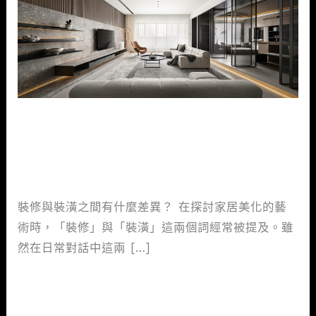
修
與
裝
潢
差
別
室內裝修與裝潢差別在哪？價格
在
怎麼算？看這篇就懂！
哪？
室內設計新知
/
mtgaservice@gmail.com
價
格
裝修與裝潢之間有什麼差異？ 在探討家居美化的藝
怎
術時，「裝修」與「裝潢」這兩個詞經常被提及。雖
麼
然在日常對話中這兩 […]
算？
看
閱讀全文 »
這