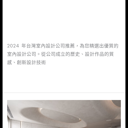
台灣室內設計公司推薦排名清
推
單，2024 PTT網友大推這10
薦
間！
排
名
室內設計新知
/
mtgaservice@gmail.com
清
2024 年台灣室內設計公司推薦，為您精選出優質的
單，
室內設計公司。從公司成立的歷史、設計作品的質
2024
感、創新設計技術
PTT
網
閱讀全文 »
友
大
推
|
這
日
10
式
間！