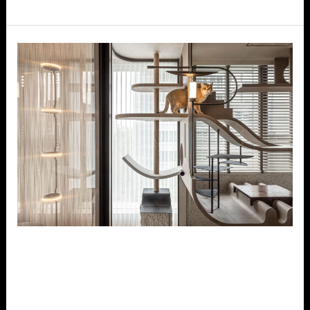
歸
心
近
靈
境
制
作
過
上
如
貓
般
優
近境制作 過上如貓般優雅慵懶
雅
慵
的好日子
懶
室內設計新知
/
mtgaservice@gmail.com