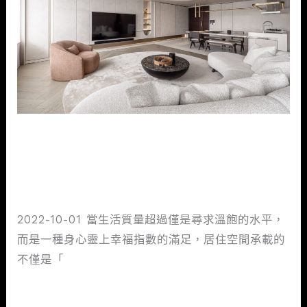
侘
寂
回
歸
自
然
至
| 日式侘寂回歸自然至簡 粗獷微
簡
粗
水泥質感回歸心靈
獷
室內設計新知
/
mtgaservice@gmail.com
微
2022-10-01 當生活質量超過僅是尋求溫飽的水平，
水
而是一種身心靈上幸福指數的滿足，居住空間承載的
泥
不僅是「
質
感
閱讀全文 »
回