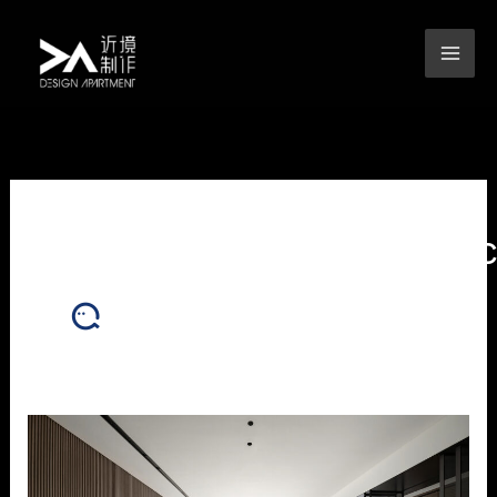
跳
至
主
要
內
容
mtgaservice@gmail.
室
內
裝