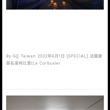
與
生
| 近境制作唐忠漢與生活品味家
活
品
Shane Wang的台北城中狂想
味
曲
家
室內設計新知
/
mtgaservice@gmail.com
Shane
Wang
By GQ Taiwan 2022年6月1日 [SPECIAL] 法國建
的
築名家柯比意(Le Corbusier
台
北
閱讀全文 »
城
中
狂
近
想
境